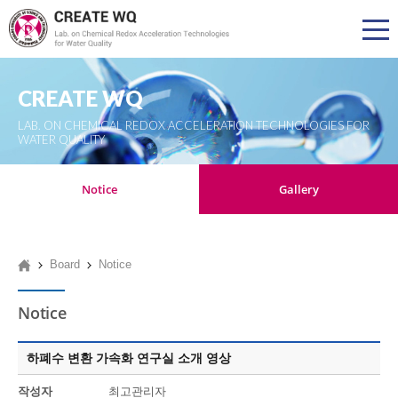
CREATE WQ
LAB. ON CHEMICAL REDOX ACCELERATION TECHNOLOGIES FOR
WATER QUALITY
Notice
Gallery
Board
Notice
Notice
하폐수 변환 가속화 연구실 소개 영상
작성자
최고관리자